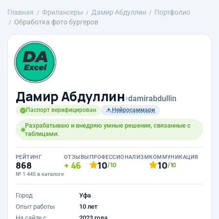
Главная
Фрилансеры
Дамир Абдуллин
Портфолио
Обработка фото бургеров
Дамир Абдуллин
›
damirabdullin
Паспорт верифицирован
Нейросаммари
Разрабатываю и внедряю умные решения, связанные с
таблицами.
РЕЙТИНГ
ОТЗЫВЫ
ПРОФЕССИОНАЛИЗМ
КОММУНИКАЦИЯ
868
46
10
10
/10
/10
№ 1 445 в каталоге
Город
Уфа
Опыт работы
10 лет
На сайте с
2023 года