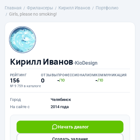
Главная
Фрилансеры
Кирилл Иванов
Портфолио
Girls, please no smoking!
Кирилл Иванов
›
KioDesign
РЕЙТИНГ
ОТЗЫВЫ
ПРОФЕССИОНАЛИЗМ
КОММУНИКАЦИЯ
156
0
-
-
/10
/10
№ 9 759 в каталоге
Город
Челябинск
На сайте с
2014 года
Начать диалог
Создать задание