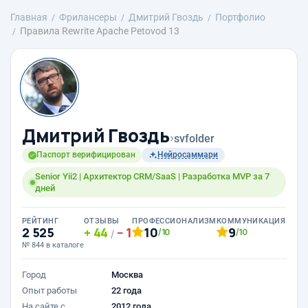
Главная
Фрилансеры
Дмитрий Гвоздь
Портфолио
Правила Rewrite Apache Petovod 13
Дмитрий Гвоздь
›
svfolder
Паспорт верифицирован
Нейросаммари
Senior Yii2 | Архитектор CRM/SaaS | Разработка MVP за 7
дней
РЕЙТИНГ
ОТЗЫВЫ
ПРОФЕССИОНАЛИЗМ
КОММУНИКАЦИЯ
2 525
44
1
10
9
/10
/10
/
№ 844 в каталоге
Город
Москва
Опыт работы
22 года
На сайте с
2012 года