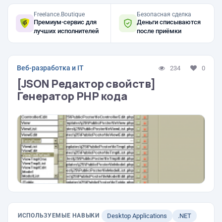
Freelance.Boutique
Безопасная сделка
Премиум-сервис для
Деньги списываются
лучших исполнителей
после приёмки
Веб-разработка и IT
234
0
[JSON Редактор свойств]
Генератор PHP кода
ИСПОЛЬЗУЕМЫЕ НАВЫКИ
Desktop Applications
.NET