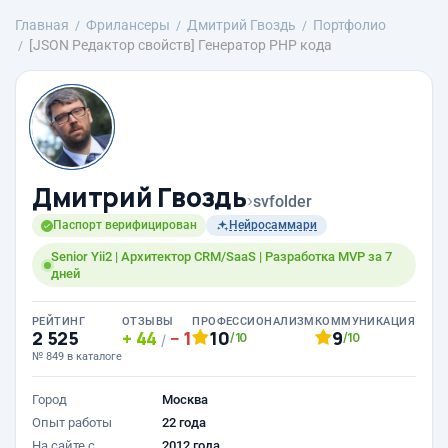
Главная
Фрилансеры
Дмитрий Гвоздь
Портфолио
[JSON Редактор свойств] Генератор PHP кода
Дмитрий Гвоздь
›
svfolder
Паспорт верифицирован
Нейросаммари
Senior Yii2 | Архитектор CRM/SaaS | Разработка MVP за 7
дней
РЕЙТИНГ
ОТЗЫВЫ
ПРОФЕССИОНАЛИЗМ
КОММУНИКАЦИЯ
2 525
44
1
10
9
/10
/10
/
№ 849 в каталоге
Город
Москва
Опыт работы
22 года
На сайте с
2012 года