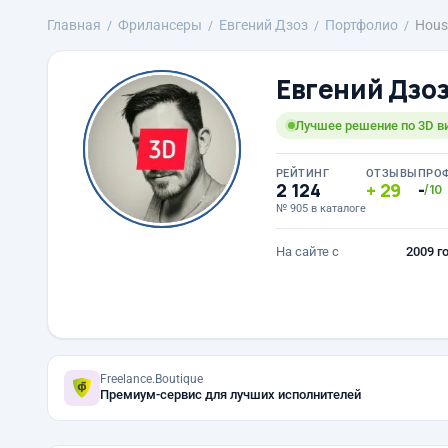
Главная
Фрилансеры
Евгений Дзоз
Портфолио
Hous
Евгений Дзо
Лучшее решение по 3D в
РЕЙТИНГ
ОТЗЫВЫ
ПРО
2 124
29
-
/10
№ 905 в каталоге
На сайте с
2009 г
Freelance.Boutique
Премиум-сервис для лучших исполнителей