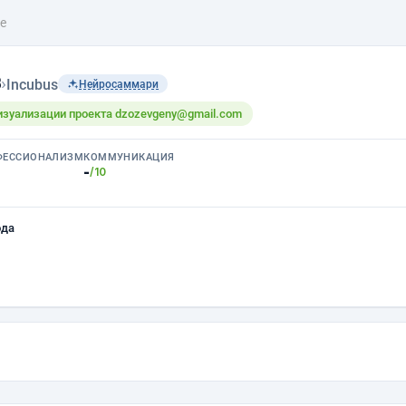
e
з
›
Incubus
Нейросаммари
изуализации проекта dzozevgeny@gmail.com
ФЕССИОНАЛИЗМ
КОММУНИКАЦИЯ
-
/10
ода