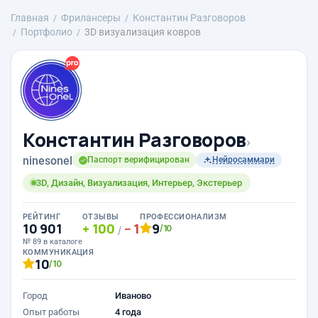
Главная
Фрилансеры
Константин Разговоров
Портфолио
3D визуализация ковров
Константин Разговоров
›
ninesonel
Паспорт верифицирован
Нейросаммари
3D, Дизайн, Визуализация, Интерьер, Экстерьер
РЕЙТИНГ
ОТЗЫВЫ
ПРОФЕССИОНАЛИЗМ
10 901
100
1
9
/10
/
№ 89 в каталоге
КОММУНИКАЦИЯ
10
/10
Город
Иваново
Опыт работы
4 года