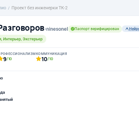
лио
Проект без инженерки ТК-2
Разговоров
›
ninesonel
Паспорт верифицирован
Нейр
я, Интерьер, Экстерьер
ПРОФЕССИОНАЛИЗМ
КОММУНИКАЦИЯ
9
10
/10
/10
во
ода
анятый