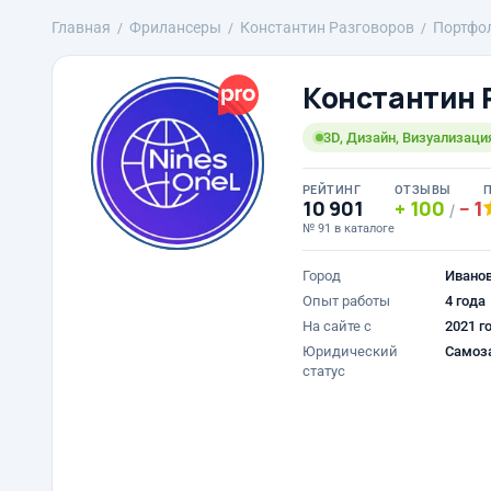
Главная
Фрилансеры
Константин Разговоров
Портфо
Константин 
3D, Дизайн, Визуализаци
РЕЙТИНГ
ОТЗЫВЫ
10 901
100
1
/
№ 91 в каталоге
Город
Ивано
Опыт работы
4 года
На сайте с
2021 г
Юридический
Самоз
статус