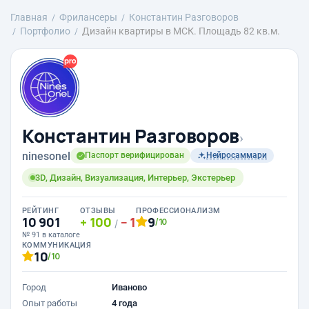
Главная
Фрилансеры
Константин Разговоров
Портфолио
Дизайн квартиры в МСК. Площадь 82 кв.м.
Константин Разговоров
›
ninesonel
Паспорт верифицирован
Нейросаммари
3D, Дизайн, Визуализация, Интерьер, Экстерьер
РЕЙТИНГ
ОТЗЫВЫ
ПРОФЕССИОНАЛИЗМ
10 901
100
1
9
/10
/
№ 91 в каталоге
КОММУНИКАЦИЯ
10
/10
Город
Иваново
Опыт работы
4 года