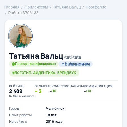
Главная
Фрилансеры
Татьяна Вальц
Портфолио
Работа 3706133
Татьяна Вальц
›
tati-tata
Паспорт верифицирован
Нейросаммари
ЛОГОТИП. АЙДЕНТИКА. БРЕНДБУК
РЕЙТИНГ
ОТЗЫВЫ
ПРОФЕССИОНАЛИЗМ
КОММУНИКАЦИЯ
2 489
3
-
-
/10
/10
№ 848 в каталоге
Город
Челябинск
Опыт работы
18 лет
На сайте с
2016 года