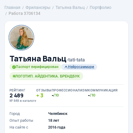
Главная
Фрилансеры
Татьяна Вальц
Портфолио
Работа 3706134
Татьяна Вальц
›
tati-tata
Паспорт верифицирован
Нейросаммари
ЛОГОТИП. АЙДЕНТИКА. БРЕНДБУК
РЕЙТИНГ
ОТЗЫВЫ
ПРОФЕССИОНАЛИЗМ
КОММУНИКАЦИЯ
2 489
3
-
-
/10
/10
№ 848 в каталоге
Город
Челябинск
Опыт работы
18 лет
На сайте с
2016 года