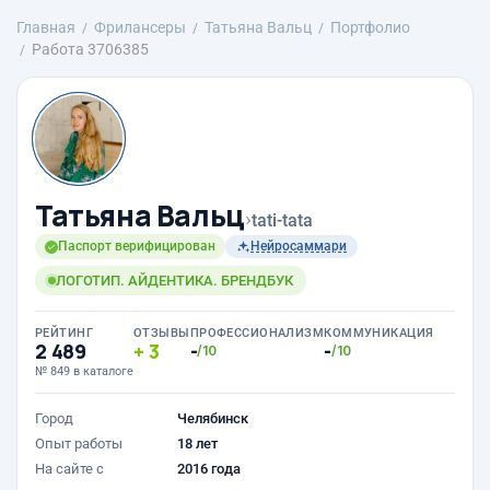
Главная
Фрилансеры
Татьяна Вальц
Портфолио
Работа 3706385
Татьяна Вальц
›
tati-tata
Паспорт верифицирован
Нейросаммари
ЛОГОТИП. АЙДЕНТИКА. БРЕНДБУК
РЕЙТИНГ
ОТЗЫВЫ
ПРОФЕССИОНАЛИЗМ
КОММУНИКАЦИЯ
2 489
3
-
-
/10
/10
№ 849 в каталоге
Город
Челябинск
Опыт работы
18 лет
На сайте с
2016 года