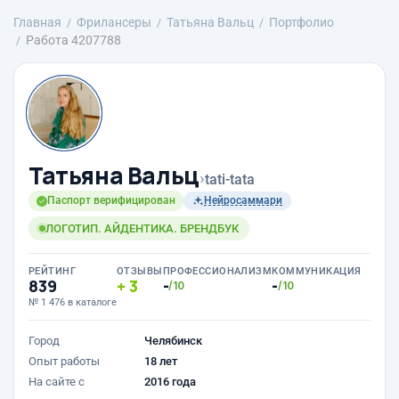
Главная
Фрилансеры
Татьяна Вальц
Портфолио
Работа 4207788
Татьяна Вальц
›
tati-tata
Паспорт верифицирован
Нейросаммари
ЛОГОТИП. АЙДЕНТИКА. БРЕНДБУК
РЕЙТИНГ
ОТЗЫВЫ
ПРОФЕССИОНАЛИЗМ
КОММУНИКАЦИЯ
839
3
-
-
/10
/10
№ 1 476 в каталоге
Город
Челябинск
Опыт работы
18 лет
На сайте с
2016 года