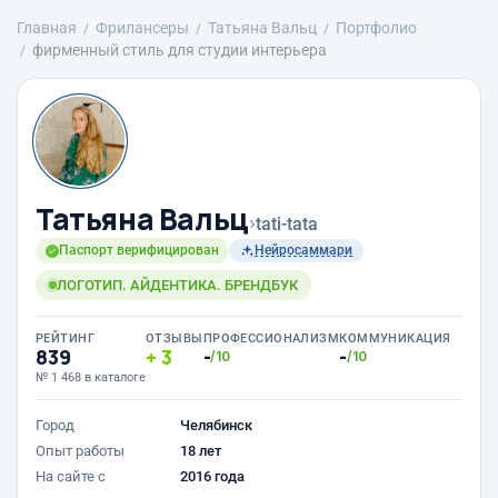
Главная
Фрилансеры
Татьяна Вальц
Портфолио
фирменный стиль для студии интерьера
Татьяна Вальц
›
tati-tata
Паспорт верифицирован
Нейросаммари
ЛОГОТИП. АЙДЕНТИКА. БРЕНДБУК
РЕЙТИНГ
ОТЗЫВЫ
ПРОФЕССИОНАЛИЗМ
КОММУНИКАЦИЯ
839
3
-
-
/10
/10
№ 1 468 в каталоге
Город
Челябинск
Опыт работы
18 лет
На сайте с
2016 года