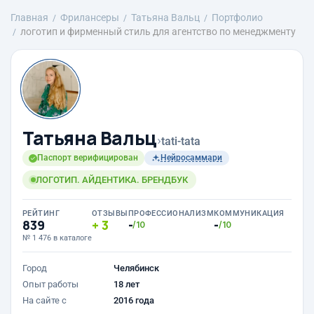
Главная
Фрилансеры
Татьяна Вальц
Портфолио
логотип и фирменный стиль для агентство по менеджменту
Татьяна Вальц
›
tati-tata
Паспорт верифицирован
Нейросаммари
ЛОГОТИП. АЙДЕНТИКА. БРЕНДБУК
РЕЙТИНГ
ОТЗЫВЫ
ПРОФЕССИОНАЛИЗМ
КОММУНИКАЦИЯ
839
3
-
-
/10
/10
№ 1 476 в каталоге
Город
Челябинск
Опыт работы
18 лет
На сайте с
2016 года