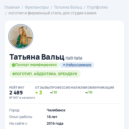
Главная
Фрилансеры
Татьяна Вальц
Портфолио
логотип и фирменный стиль для студии камня
Татьяна Вальц
›
tati-tata
Паспорт верифицирован
Нейросаммари
ЛОГОТИП. АЙДЕНТИКА. БРЕНДБУК
РЕЙТИНГ
ОТЗЫВЫ
ПРОФЕССИОНАЛИЗМ
КОММУНИКАЦИЯ
2 489
3
-
-
/10
/10
№ 847 в каталоге
Город
Челябинск
Опыт работы
18 лет
На сайте с
2016 года