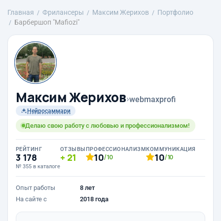
Главная
Фрилансеры
Максим Жерихов
Портфолио
Барбершоп "Mafiozi"
Максим Жерихов
›
webmaxprofi
Нейросаммари
Делаю свою работу с любовью и профессионализмом!
РЕЙТИНГ
ОТЗЫВЫ
ПРОФЕССИОНАЛИЗМ
КОММУНИКАЦИЯ
3 178
21
10
10
/10
/10
№ 355 в каталоге
Опыт работы
8 лет
На сайте с
2018 года