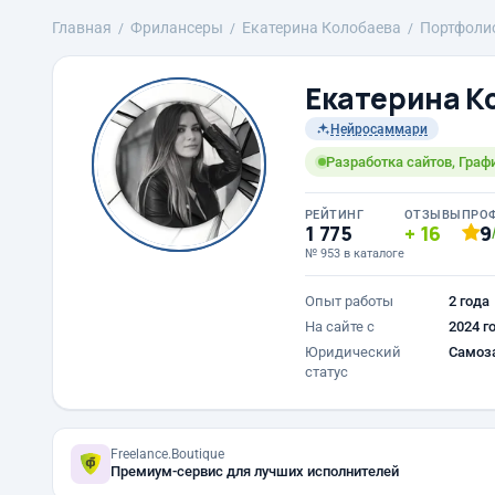
Главная
Фрилансеры
Екатерина Колобаева
Портфоли
Екатерина К
Нейросаммари
Разработка сайтов, Граф
РЕЙТИНГ
ОТЗЫВЫ
ПРО
1 775
16
9
№ 953 в каталоге
Опыт работы
2 года
На сайте с
2024 г
Юридический
Самоз
статус
Freelance.Boutique
Премиум-сервис для лучших исполнителей