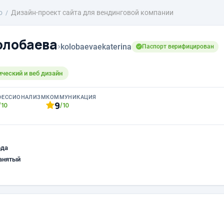
о
Дизайн-проект сайта для вендинговой компании
олобаева
›
kolobaevaekaterina
Паспорт верифицирован
ический и веб дизайн
ФЕССИОНАЛИЗМ
КОММУНИКАЦИЯ
9
/10
/10
ода
анятый