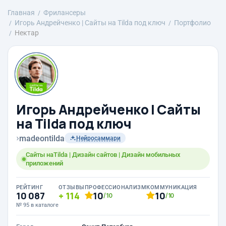
Главная
Фрилансеры
Игорь Андрейченко | Сайты на Tilda под ключ
Портфолио
Нектар
Игорь Андрейченко | Сайты
на Tilda под ключ
›
madeontilda
Нейросаммари
Сайты наTilda | Дизайн сайтов | Дизайн мобильных
приложений
РЕЙТИНГ
ОТЗЫВЫ
ПРОФЕССИОНАЛИЗМ
КОММУНИКАЦИЯ
10 087
114
10
10
/10
/10
№ 95 в каталоге