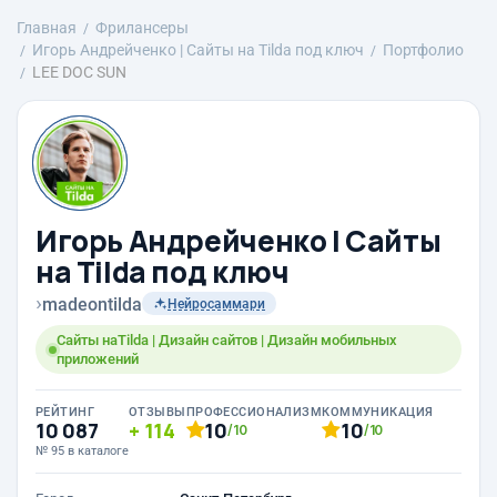
Главная
Фрилансеры
Игорь Андрейченко | Сайты на Tilda под ключ
Портфолио
LEE DOC SUN
Игорь Андрейченко | Сайты
на Tilda под ключ
›
madeontilda
Нейросаммари
Сайты наTilda | Дизайн сайтов | Дизайн мобильных
приложений
РЕЙТИНГ
ОТЗЫВЫ
ПРОФЕССИОНАЛИЗМ
КОММУНИКАЦИЯ
10 087
114
10
10
/10
/10
№ 95 в каталоге