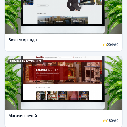
Бизнес Аренда
204
0
ВЕБ-РАЗРАБОТКА И IT
Магазин печей
180
0