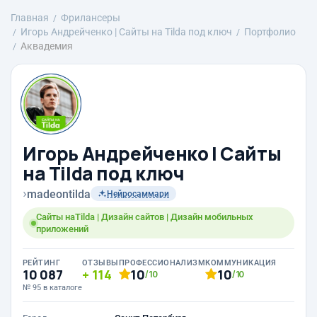
Главная
Фрилансеры
Игорь Андрейченко | Сайты на Tilda под ключ
Портфолио
Аквадемия
Игорь Андрейченко | Сайты
на Tilda под ключ
›
madeontilda
Нейросаммари
Сайты наTilda | Дизайн сайтов | Дизайн мобильных
приложений
РЕЙТИНГ
ОТЗЫВЫ
ПРОФЕССИОНАЛИЗМ
КОММУНИКАЦИЯ
10 087
114
10
10
/10
/10
№ 95 в каталоге