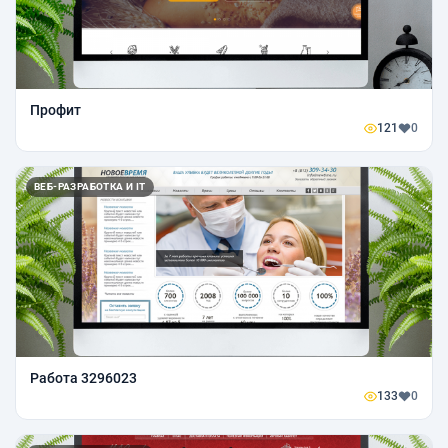
Профит
121
0
ВЕБ-РАЗРАБОТКА И IT
Работа 3296023
133
0