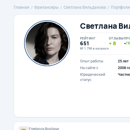
Главная
Фрилансеры
Светлана Вильданова
Портфоли
Светлана Ви
РЕЙТИНГ
ОТЗЫВЫ
ПР
651
8
-
/1
№ 1 798 в каталоге
Опыт работы
25 лет
На сайте с
2008 г
Юридический
Частно
статус
Freelance.Boutique