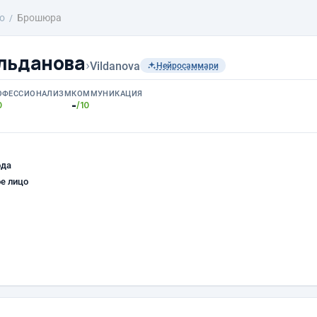
о
Брошюра
льданова
›
Vildanova
Нейросаммари
ОФЕССИОНАЛИЗМ
КОММУНИКАЦИЯ
-
0
/10
ода
е лицо