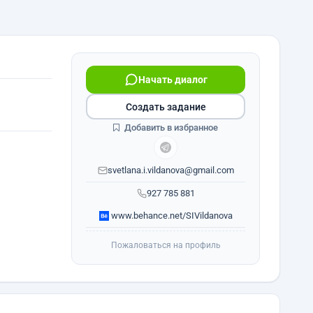
Начать диалог
Создать задание
Добавить в избранное
svetlana.i.vildanova@gmail.com
927 785 881
www.behance.net/SIVildanova
Пожаловаться на профиль