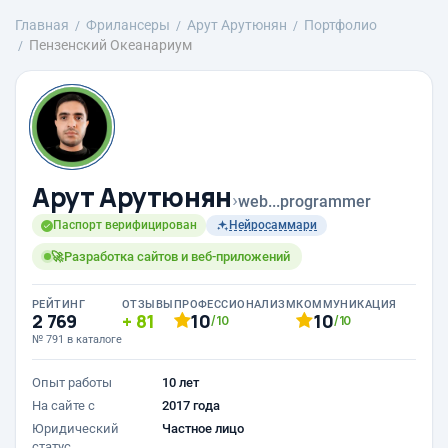
Главная
Фрилансеры
Арут Арутюнян
Портфолио
Пензенский Океанариум
Арут Арутюнян
›
web...programmer
Паспорт верифицирован
Нейросаммари
🚀Разработка сайтов и веб-приложений
РЕЙТИНГ
ОТЗЫВЫ
ПРОФЕССИОНАЛИЗМ
КОММУНИКАЦИЯ
2 769
81
10
10
/10
/10
№ 791 в каталоге
Опыт работы
10 лет
На сайте с
2017 года
Юридический
Частное лицо
статус