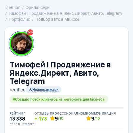
Главная
Фрилансеры
Тимофей | Продвижение в Яндекс.Директ, Авито, Telegram
Портфолио
Подбор авто в Минске
Тимофей | Продвижение в
Яндекс.Директ, Авито,
Telegram
›
edifice
Нейросаммари
Создаю поток клиентов из интернета для бизнеса
РЕЙТИНГ
ОТЗЫВЫ
ПРОФЕССИОНАЛИЗМ
КОММУНИКАЦИЯ
13 338
173
9
9
/10
/10
№ 67 в каталоге