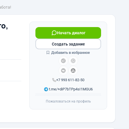
абота!
о,
Начать диалог
Создать задание
Добавить в избранное
+7 993 611-82-50
t.me/+diP7bTPp4sI1MGU6
Пожаловаться на профиль