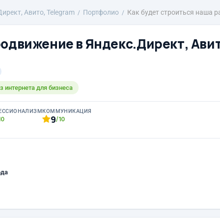
ирект, Авито, Telegram
Портфолио
Как будет строиться наша р
родвижение в Яндекс.Директ, Авит
з интернета для бизнеса
ЕССИОНАЛИЗМ
КОММУНИКАЦИЯ
9
10
/10
ода