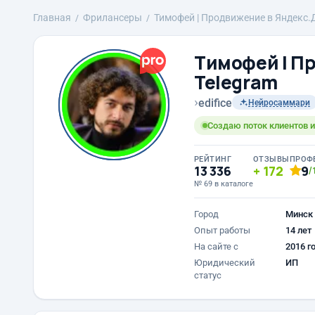
Главная
Фрилансеры
Тимофей | Продвижение в Яндекс.Д
Тимофей | П
Telegram
›
edifice
Нейросаммари
Создаю поток клиентов и
РЕЙТИНГ
ОТЗЫВЫ
ПРОФ
13 336
172
9
/
№ 69 в каталоге
Город
Минск
Опыт работы
14 лет
На сайте с
2016 г
Юридический
ИП
статус