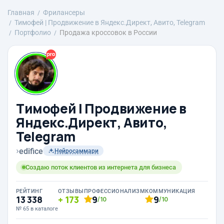
Главная
Фрилансеры
Тимофей | Продвижение в Яндекс.Директ, Авито, Telegram
Портфолио
Продажа кроссовок в России
Тимофей | Продвижение в
Яндекс.Директ, Авито,
Telegram
›
edifice
Нейросаммари
Создаю поток клиентов из интернета для бизнеса
РЕЙТИНГ
ОТЗЫВЫ
ПРОФЕССИОНАЛИЗМ
КОММУНИКАЦИЯ
13 338
173
9
9
/10
/10
№ 65 в каталоге