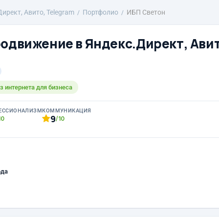
ирект, Авито, Telegram
Портфолио
ИБП Светон
родвижение в Яндекс.Директ, Авит
з интернета для бизнеса
ЕССИОНАЛИЗМ
КОММУНИКАЦИЯ
9
10
/10
ода