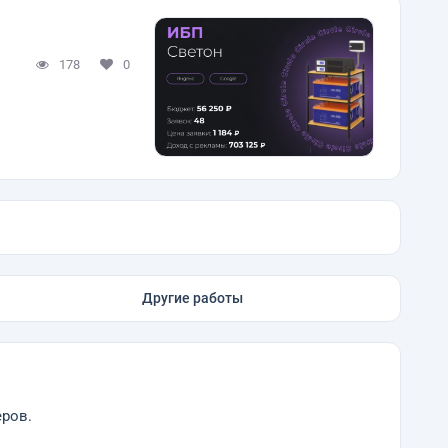
178
0
Другие работы
еров.