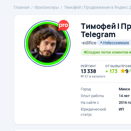
Главная
Фрилансеры
Тимофей | Продвижение в Яндекс.Д
Тимофей | П
Telegram
›
edifice
Нейросаммари
Создаю поток клиентов и
РЕЙТИНГ
ОТЗЫВЫ
ПРОФ
13 338
173
9
/
№ 67 в каталоге
Город
Минск
Опыт работы
14 лет
На сайте с
2016 г
Юридический
ИП
статус