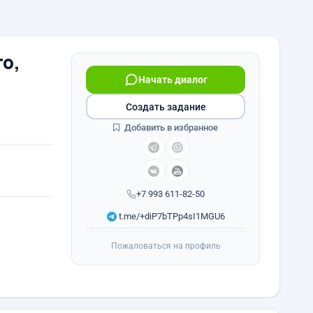
о,
Начать диалог
Создать задание
Добавить в избранное
+7 993 611-82-50
t.me/+diP7bTPp4sI1MGU6
Пожаловаться на профиль