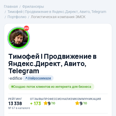
Главная
Фрилансеры
Тимофей | Продвижение в Яндекс.Директ, Авито, Telegram
Портфолио
Логистическая компания ЭМСК
Тимофей | Продвижение в
Яндекс.Директ, Авито,
Telegram
›
edifice
Нейросаммари
Создаю поток клиентов из интернета для бизнеса
РЕЙТИНГ
ОТЗЫВЫ
ПРОФЕССИОНАЛИЗМ
КОММУНИКАЦИЯ
13 338
173
9
9
/10
/10
№ 67 в каталоге