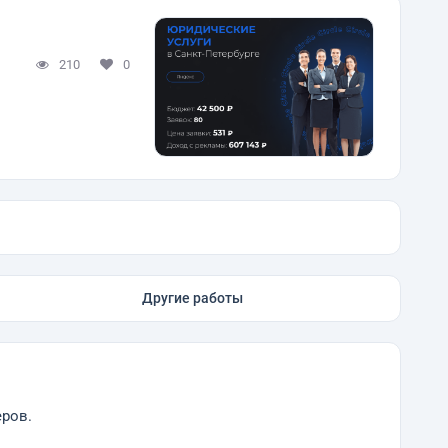
210
0
Другие работы
еров.