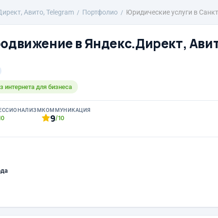
ирект, Авито, Telegram
Портфолио
Юридические услуги в Санкт
родвижение в Яндекс.Директ, Авит
з интернета для бизнеса
ЕССИОНАЛИЗМ
КОММУНИКАЦИЯ
9
10
/10
ода