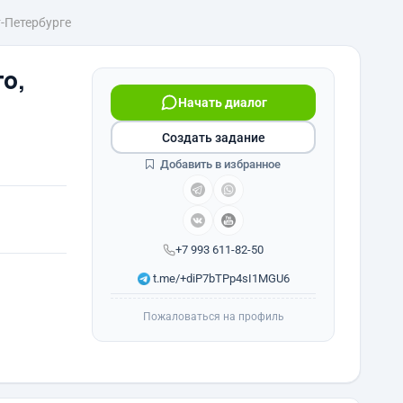
-Петербурге
о,
Начать диалог
Создать задание
Добавить в избранное
+7 993 611-82-50
t.me/+diP7bTPp4sI1MGU6
Пожаловаться на профиль