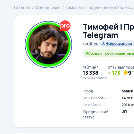
Главная
Фрилансеры
Тимофей | Продвижение в Яндекс.Д
Тимофей | П
Telegram
›
edifice
Нейросаммари
Создаю поток клиентов и
РЕЙТИНГ
ОТЗЫВЫ
ПРОФ
13 338
173
9
/
№ 67 в каталоге
Город
Минск
Опыт работы
14 лет
На сайте с
2016 г
Юридический
ИП
статус