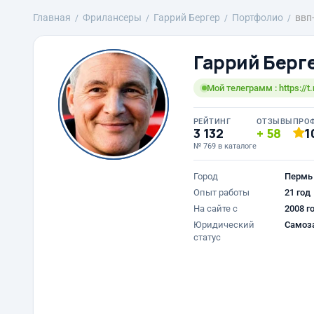
Главная
Фрилансеры
Гаррий Бергер
Портфолио
ввп
Гаррий Берг
Мой телеграмм : https://t
РЕЙТИНГ
ОТЗЫВЫ
ПРО
3 132
58
1
№ 769 в каталоге
Город
Пермь
Опыт работы
21 год
На сайте с
2008 г
Юридический
Самоз
статус