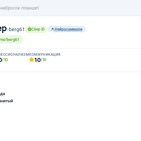
-набросок-планшет
ер
›
berg61
Сбер ID
Нейросаммари
.me/berg61
ФЕССИОНАЛИЗМ
КОММУНИКАЦИЯ
0
10
/10
/10
ода
анятый