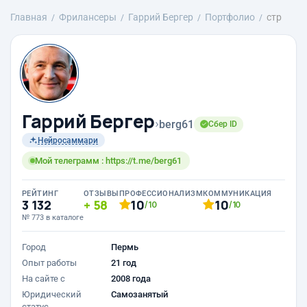
Главная
Фрилансеры
Гаррий Бергер
Портфолио
стр
Гаррий Бергер
›
berg61
Сбер ID
Нейросаммари
Мой телеграмм : https://t.me/berg61
РЕЙТИНГ
ОТЗЫВЫ
ПРОФЕССИОНАЛИЗМ
КОММУНИКАЦИЯ
3 132
58
10
10
/10
/10
№ 773 в каталоге
Город
Пермь
Опыт работы
21 год
На сайте с
2008 года
Юридический
Самозанятый
статус