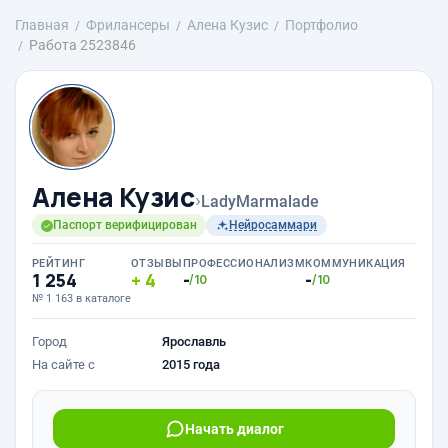
Главная
Фрилансеры
Алена Кузис
Портфолио
Работа 2523846
Алена Кузис
›
LadyMarmalade
Паспорт верифицирован
Нейросаммари
РЕЙТИНГ
ОТЗЫВЫ
ПРОФЕССИОНАЛИЗМ
КОММУНИКАЦИЯ
1 254
4
-
-
/10
/10
№ 1 163 в каталоге
Город
Ярославль
На сайте с
2015 года
Начать диалог