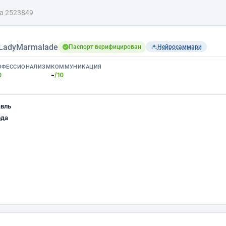
а 2523849
LadyMarmalade
Паспорт верифицирован
Нейросаммари
ОФЕССИОНАЛИЗМ
КОММУНИКАЦИЯ
-
0
/10
авль
ода