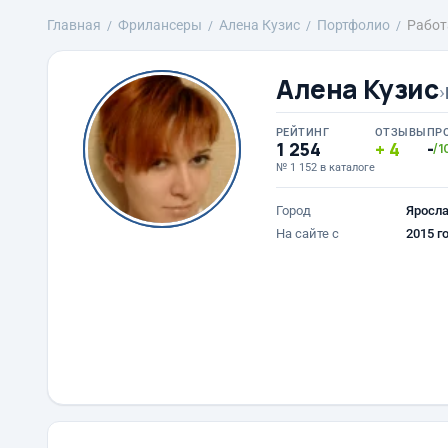
Главная
Фрилансеры
Алена Кузис
Портфолио
Работ
Алена Кузис
›
РЕЙТИНГ
ОТЗЫВЫ
ПР
1 254
4
-
/1
№ 1 152 в каталоге
Город
Яросл
На сайте с
2015 г