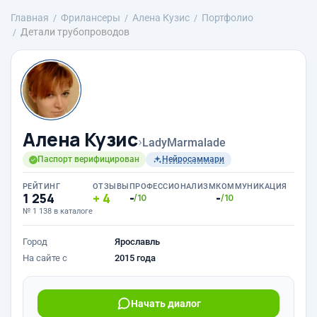
Главная
Фрилансеры
Алена Кузис
Портфолио
Детали трубопроводов
Алена Кузис
›
LadyMarmalade
Паспорт верифицирован
Нейросаммари
РЕЙТИНГ
ОТЗЫВЫ
ПРОФЕССИОНАЛИЗМ
КОММУНИКАЦИЯ
1 254
4
-
-
/10
/10
№ 1 138 в каталоге
Город
Ярославль
На сайте с
2015 года
Начать диалог