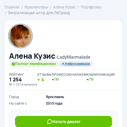
Главная
Фрилансеры
Алена Кузис
Портфолио
Визуализация штор для ЛеГранд
Алена Кузис
›
LadyMarmalade
Паспорт верифицирован
Нейросаммари
РЕЙТИНГ
ОТЗЫВЫ
ПРОФЕССИОНАЛИЗМ
КОММУНИКАЦИЯ
1 254
4
-
-
/10
/10
№ 1 137 в каталоге
Город
Ярославль
На сайте с
2015 года
Начать диалог