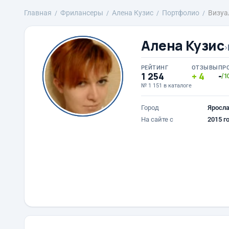
Главная
Фрилансеры
Алена Кузис
Портфолио
Визуа
Алена Кузис
›
РЕЙТИНГ
ОТЗЫВЫ
ПР
1 254
4
-
/1
№ 1 151 в каталоге
Город
Яросл
На сайте с
2015 г