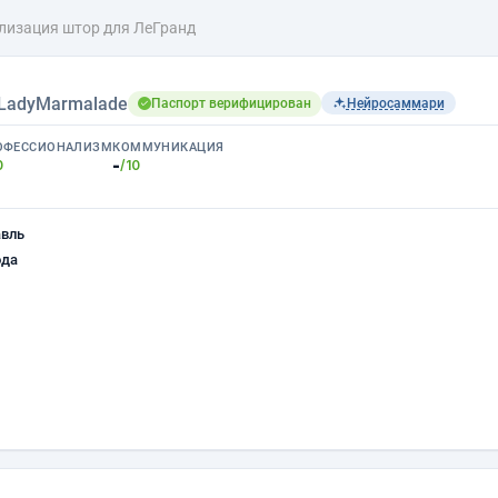
лизация штор для ЛеГранд
LadyMarmalade
Паспорт верифицирован
Нейросаммари
ОФЕССИОНАЛИЗМ
КОММУНИКАЦИЯ
-
0
/10
авль
ода