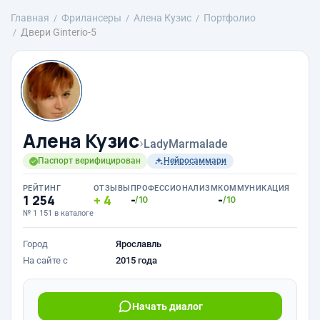
Главная
Фрилансеры
Алена Кузис
Портфолио
Двери Ginterio-5
Алена Кузис
›
LadyMarmalade
Паспорт верифицирован
Нейросаммари
РЕЙТИНГ
ОТЗЫВЫ
ПРОФЕССИОНАЛИЗМ
КОММУНИКАЦИЯ
1 254
4
-
-
/10
/10
№ 1 151 в каталоге
Город
Ярославль
На сайте с
2015 года
Начать диалог