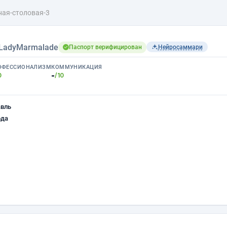
ная-столовая-3
LadyMarmalade
Паспорт верифицирован
Нейросаммари
ОФЕССИОНАЛИЗМ
КОММУНИКАЦИЯ
-
0
/10
авль
ода