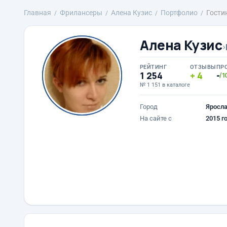
Главная
Фрилансеры
Алена Кузис
Портфолио
Гости
Алена Кузис
›
РЕЙТИНГ
ОТЗЫВЫ
ПР
1 254
4
-
/1
№ 1 151 в каталоге
Город
Яросл
На сайте с
2015 г