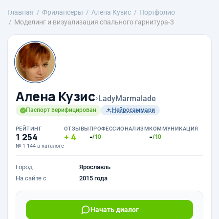
Главная
Фрилансеры
Алена Кузис
Портфолио
Моделинг и визуализация спального гарнитура-3
Алена Кузис
›
LadyMarmalade
Паспорт верифицирован
Нейросаммари
РЕЙТИНГ
ОТЗЫВЫ
ПРОФЕССИОНАЛИЗМ
КОММУНИКАЦИЯ
1 254
4
-
-
/10
/10
№ 1 144 в каталоге
Город
Ярославль
На сайте с
2015 года
Начать диалог