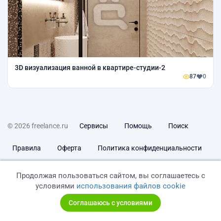
3D визуализация ванной в квартире-студии-2
87
0
© 2026 freelance.ru
Сервисы
Помощь
Поиск
Правила
Оферта
Политика конфиденциальности
Дисклеймер о ЗоЗПП
Отказ от ответственности
Продолжая пользоваться сайтом, вы соглашаетесь с
условиями
использования файлов cookie
Соглашаюсь с условиями