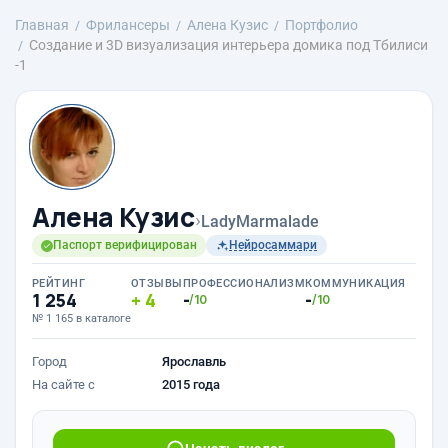
Главная
Фрилансеры
Алена Кузис
Портфолио
Создание и 3D визуализация интерьера домика под Тбилиси
-1
Алена Кузис
›
LadyMarmalade
Паспорт верифицирован
Нейросаммари
РЕЙТИНГ
ОТЗЫВЫ
ПРОФЕССИОНАЛИЗМ
КОММУНИКАЦИЯ
1 254
4
-
-
/10
/10
№ 1 165 в каталоге
Город
Ярославль
На сайте с
2015 года