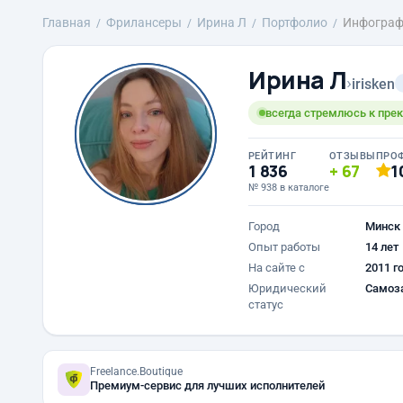
Главная
Фрилансеры
Ирина Л
Портфолио
Инфограф
Ирина Л
›
irisken
всегда стремлюсь к пре
РЕЙТИНГ
ОТЗЫВЫ
ПРО
1 836
67
1
№ 938 в каталоге
Город
Минск
Опыт работы
14 лет
На сайте с
2011 г
Юридический
Самоз
статус
Freelance.Boutique
Премиум-сервис для лучших исполнителей