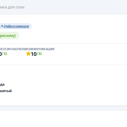
ика для озон
Нейросаммари
красному)
ФЕССИОНАЛИЗМ
КОММУНИКАЦИЯ
0
10
/10
/10
ода
анятый