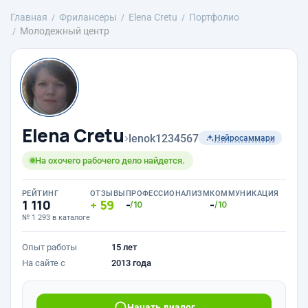
Главная
Фрилансеры
Elena Cretu
Портфолио
Молодежный центр
Elena Cretu
›
lenok1234567
Нейросаммари
На охочего рабочего дело найдется.
РЕЙТИНГ
ОТЗЫВЫ
ПРОФЕССИОНАЛИЗМ
КОММУНИКАЦИЯ
1 110
59
-
-
/10
/10
№ 1 293 в каталоге
Опыт работы
15 лет
На сайте с
2013 года
Начать диалог