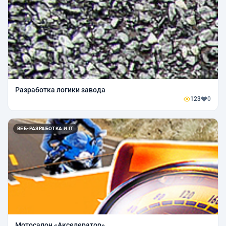
Разработка логики завода
123
0
ВЕБ-РАЗРАБОТКА И IT
Мотосалон «Акселератор»