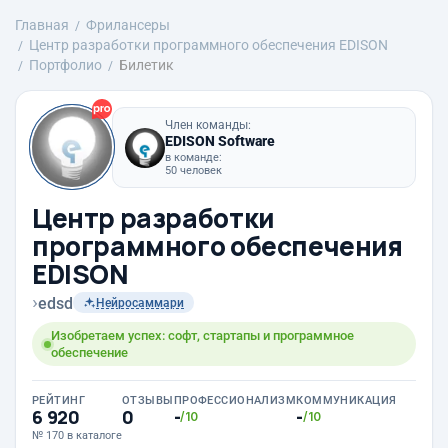
Главная
Фрилансеры
Центр разработки программного обеспечения EDISON
Портфолио
Билетик
Член команды:
EDISON Software
в команде:
50 человек
Центр разработки
программного обеспечения
EDISON
›
edsd
Нейросаммари
Изобретаем успех: софт, стартапы и программное
обеспечение
РЕЙТИНГ
ОТЗЫВЫ
ПРОФЕССИОНАЛИЗМ
КОММУНИКАЦИЯ
6 920
0
-
-
/10
/10
№ 170 в каталоге