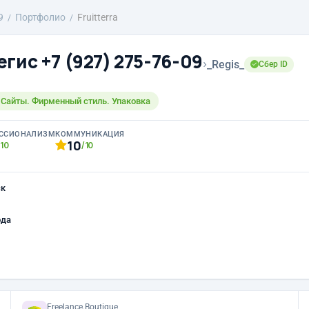
9
Портфолио
Fruitterra
гис +7 (927) 275-76-09
›
_Regis_
Сбер ID
 Сайты. Фирменный стиль. Упаковка
ССИОНАЛИЗМ
КОММУНИКАЦИЯ
10
/10
/10
ск
ода
Freelance.Boutique