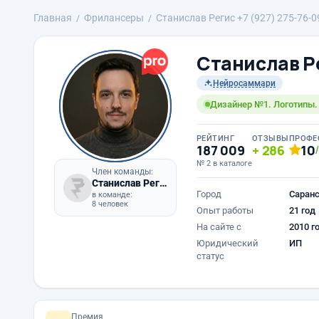
Главная
Фрилансеры
Станислав Регис +7 (927) 275-76-0
Станислав Ре
Нейросаммари
Дизайнер №1. Логотипы.
РЕЙТИНГ
ОТЗЫВЫ
ПРОФЕ
187 009
286
10
№ 2 в каталоге
Член команды:
Станислав Регис
Город
Саран
в команде:
8 человек
Опыт работы
21 год
На сайте с
2010 г
Юридический
ИП
статус
Премия