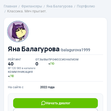
Главная
Фрилансеры
Яна Балагурова
Портфолио
Классика. Мяч прыгает.
Яна Балагурова
›
balagurova1999
РЕЙТИНГ
ОТЗЫВЫ
ПРОФЕССИОНАЛИЗМ
40
0
-
/10
№ 120 583 в каталоге
КОММУНИКАЦИЯ
-
/10
На сайте с
2022 года
Начать диалог