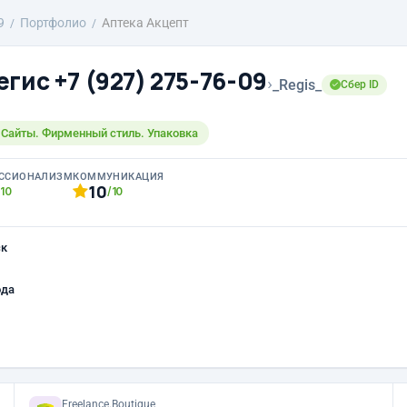
9
Портфолио
Аптека Акцепт
гис +7 (927) 275-76-09
›
_Regis_
Сбер ID
 Сайты. Фирменный стиль. Упаковка
ССИОНАЛИЗМ
КОММУНИКАЦИЯ
10
/10
/10
ск
ода
Freelance.Boutique