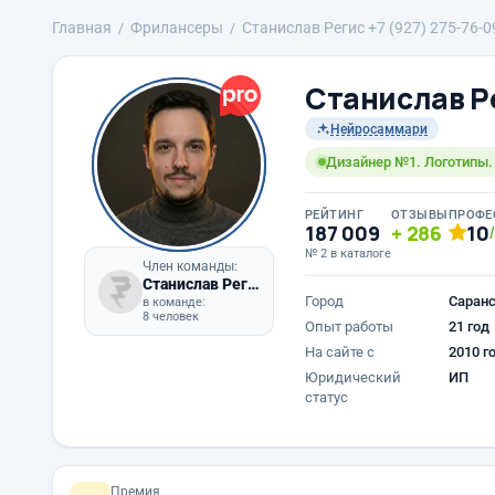
Главная
Фрилансеры
Станислав Регис +7 (927) 275-76-0
Станислав Ре
Нейросаммари
Дизайнер №1. Логотипы.
РЕЙТИНГ
ОТЗЫВЫ
ПРОФЕ
187 009
286
10
№ 2 в каталоге
Член команды:
Станислав Регис
Город
Саран
в команде:
8 человек
Опыт работы
21 год
На сайте с
2010 г
Юридический
ИП
статус
Премия