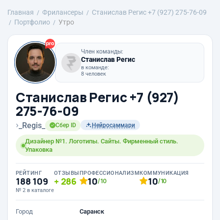
Главная
Фрилансеры
Станислав Регис +7 (927) 275-76-09
Портфолио
Утро
Член команды:
Станислав Регис
в команде:
8 человек
Станислав Регис +7 (927)
275-76-09
›
_Regis_
Сбер ID
Нейросаммари
Дизайнер №1. Логотипы. Сайты. Фирменный стиль.
Упаковка
РЕЙТИНГ
ОТЗЫВЫ
ПРОФЕССИОНАЛИЗМ
КОММУНИКАЦИЯ
188 109
286
10
10
/10
/10
№ 2 в каталоге
Город
Саранск