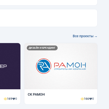
Все проекты →
ДИЗАЙН И БРЕНДИНГ
СК РАМОН
169
0
166
0