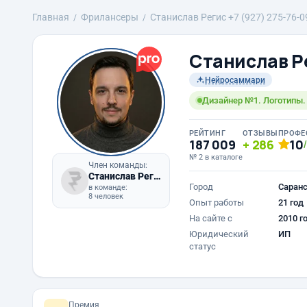
Главная
Фрилансеры
Станислав Регис +7 (927) 275-76-0
Станислав Ре
Нейросаммари
Дизайнер №1. Логотипы.
РЕЙТИНГ
ОТЗЫВЫ
ПРОФЕ
187 009
286
10
№ 2 в каталоге
Член команды:
Станислав Регис
Город
Саран
в команде:
8 человек
Опыт работы
21 год
На сайте с
2010 г
Юридический
ИП
статус
Премия