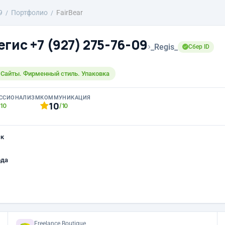
9
Портфолио
FairBear
гис +7 (927) 275-76-09
›
_Regis_
Сбер ID
 Сайты. Фирменный стиль. Упаковка
ССИОНАЛИЗМ
КОММУНИКАЦИЯ
10
/10
/10
ск
ода
Freelance.Boutique