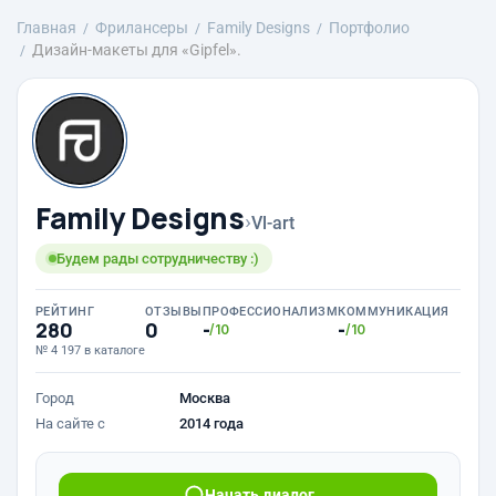
Главная
Фрилансеры
Family Designs
Портфолио
Дизайн-макеты для «Gipfel».
Family Designs
›
Vl-art
Будем рады сотрудничеству :)
РЕЙТИНГ
ОТЗЫВЫ
ПРОФЕССИОНАЛИЗМ
КОММУНИКАЦИЯ
280
0
-
-
/10
/10
№ 4 197 в каталоге
Город
Москва
На сайте с
2014 года
Начать диалог