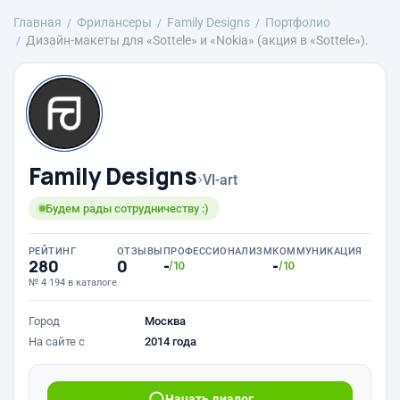
Главная
Фрилансеры
Family Designs
Портфолио
Дизайн-макеты для «Sottele» и «Nokia» (акция в «Sottele»).
Family Designs
›
Vl-art
Будем рады сотрудничеству :)
РЕЙТИНГ
ОТЗЫВЫ
ПРОФЕССИОНАЛИЗМ
КОММУНИКАЦИЯ
280
0
-
-
/10
/10
№ 4 194 в каталоге
Город
Москва
На сайте с
2014 года
Начать диалог