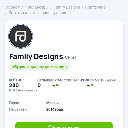
Главная
Фрилансеры
Family Designs
Портфолио
Логотип для магазина путевок.
Family Designs
›
Vl-art
Будем рады сотрудничеству :)
РЕЙТИНГ
ОТЗЫВЫ
ПРОФЕССИОНАЛИЗМ
КОММУНИКАЦИЯ
280
0
-
-
/10
/10
№ 4 196 в каталоге
Город
Москва
На сайте с
2014 года
Начать диалог